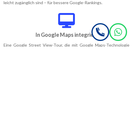
leicht zugänglich sind – für bessere Google-Rankings.
In Google Maps integriert
Eine Google Street View-Tour, die mit Google Maps-Technologie
erstellt wurde, bietet ein immersives Erlebnis – Ihre Kunden
können Ihr Geschäft 24/7/365 virtuell betreten.
Virtuelle Tour auf Ihrer Website einbetten
Binden Sie den Code einfach in Ihre Seiten ein und profitieren Sie
von allen Vorteilen der virtuellen Tour direkt auf Ihrer Website. Ihre
Kunden werden es lieben, sich vor dem Besuch umzusehen.